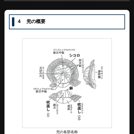
４ 兜の概要
兜の各部名称