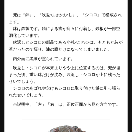
兜は『鉢』、『吹返
し』、『シコロ』で構成され
<ふきかえ>
ます。
鉢は鉄製です。錆による瘤が所々に付着し、鉄板が一部空
洞化しています。
吹返しとシコロの部品である小札
は、もともと芯が
<こざね>
革だったので腐り、漆の膜だけになってしまいました。
内外面に黒漆が塗られています。
吹返し・シコロが本来よりやや上に位置するのは、兜が埋
まった後、重い鉢だけが沈み、吹返し・シコロが上に残った
せいでしょう。
シコロのあばれや欠けもシコロに取り付けた鋲に引っ張ら
れたせいでしょう。
※説明中、「左」「右」は、正位正面から見た方向です。