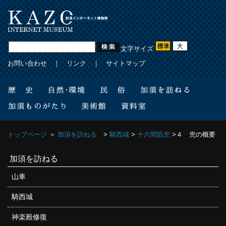
文字サイズ
お問い合わせ
｜
リンク
｜
サイトマップ
トップページ
＞
加須を訪ねる
>
騎西城
>
十六間筋兜
>４ 兜の概要
加須を訪ねる
山車
騎西城
神楽殿修復