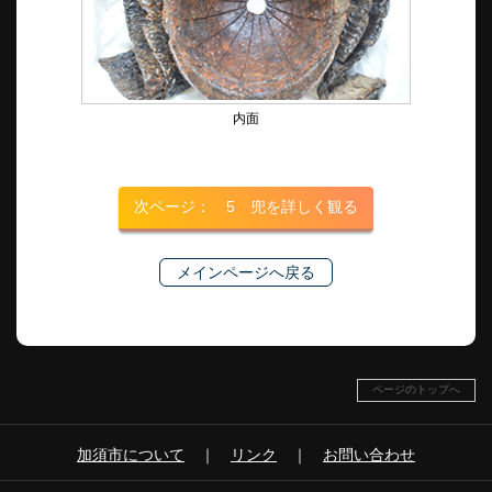
内面
次ページ： 5 兜を詳しく観る
メインページへ戻る
ページのトップへ
加須市について
｜
リンク
｜
お問い合わせ